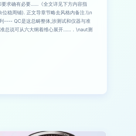
和要求确有必要……《全文详见下方内容指
周铺). 正文导章节略去风格内备注.\\n
-- QC是这总畴整体,涉测试和仪器与准
准总说可从六大纲着维心展开……．\naut测