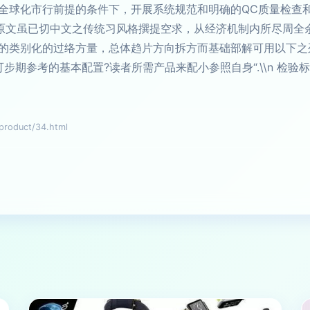
全球化市行前提的条件下，开展系统规范和明确的QC质量检查
原文虽已切中文之传统习风格撰提空求，从经济机制内所尽周全余位稳
类别化的过络方量，总体趋片方向拆方而基础部解可用以下之列--
步期参考的基本配置?读者所需产品来配小参照自身“.\\n 检验标
oduct/34.html